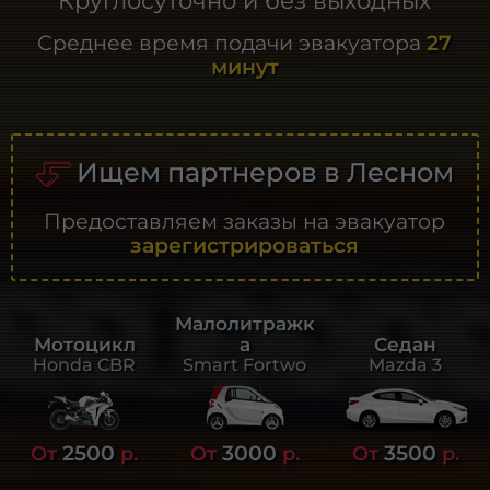
Круглосуточно и без выходных
Среднее время подачи эвакуатора
27
минут
Ищем партнеров в Лесном
Предоставляем заказы на эвакуатор
зарегистрироваться
Малолитражк
а
Седан
Мотоцикл
Smart Fortwo
Mazda 3
Honda CBR
2500
3000
3500
От
р.
От
р.
От
р.