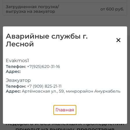
Затрудненная погрузка/
от 600 руб.
выгрузка на эвакуатор
Аварийные службы г.
Лесной
Круглосуточная подача
Evakmos1
эвакуатора в любую точку
Телефон:
+7(925)620-31-16
Лесного
Адрес:
Эвакуатор
Предоставление качественных услуг по
Телефон:
+7 (909) 825-21-11
доступной цене — главный принцип
Адрес:
Артёмовская ул., 59, микрорайон Амуркабель
нашей компании. Клиент может в любое
время суток заказать эвакуатор дешево,
поскольку спецтехника приезжает
Главная
круглосуточно. Опытные водители
недорого и без малейших промедлений
приедут на выручку, предоставив